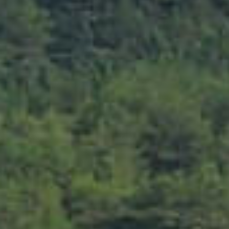
水润八闽 福泽四